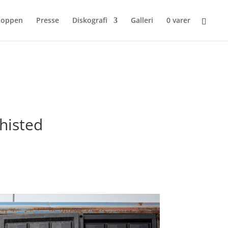
hoppen
Presse
Diskografi
Galleri
0 varer
histed