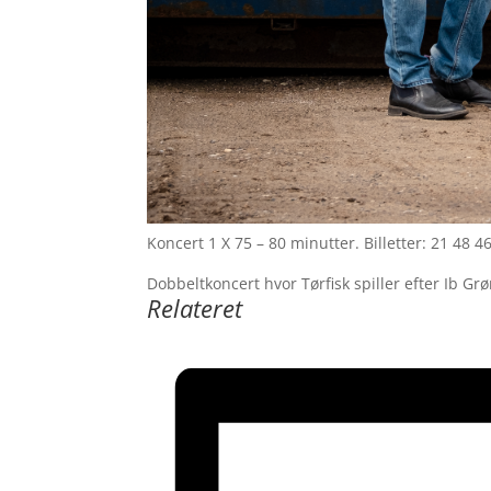
Koncert 1 X 75 – 80 minutter. Billetter: 21 48
Dobbeltkoncert hvor Tørfisk spiller efter Ib G
Relateret