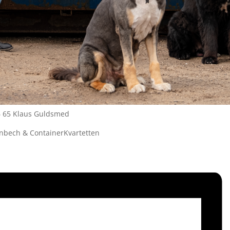
 46 65 Klaus Guldsmed
rønbech & ContainerKvartetten