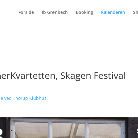
Forside
Ib Grønbech
Booking
Kalenderen
S
erKvartetten, Skagen Festival
ne ved Thorup Klubhus