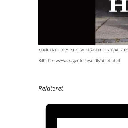
KONCERT 1 X 75 MIN. v/ SKAGEN FESTIVAL 202
Billetter: www.skagenfestival.dk/billet.html
Relateret