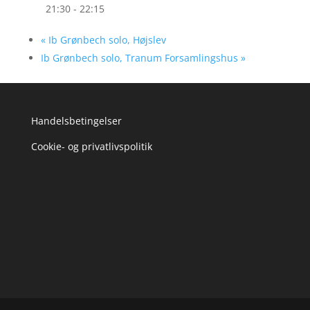
21:30 - 22:15
«
Ib Grønbech solo, Højslev
Ib Grønbech solo, Tranum Forsamlingshus
»
Handelsbetingelser
Cookie- og privatlivspolitik