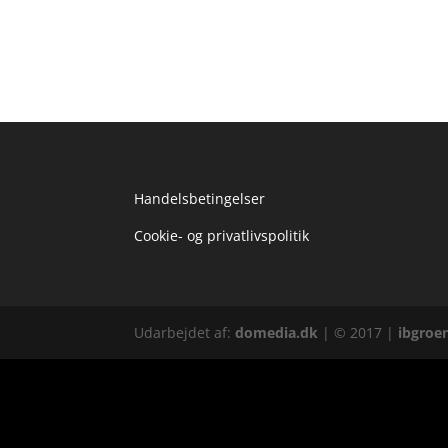
Handelsbetingelser
Cookie- og privatlivspolitik
Udarbejdet af:
domedia.dk
| © 2017 |
ibgroe